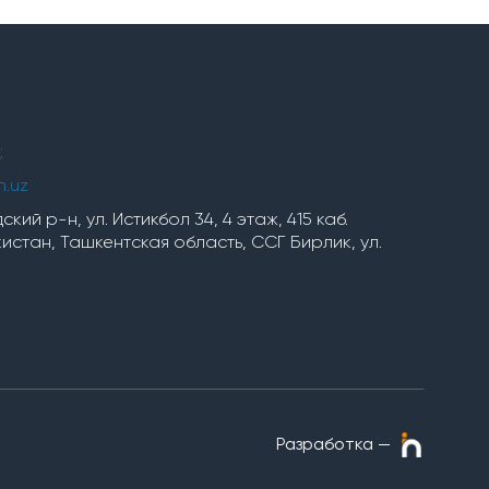
;
h.uz
кий р-н, ул. Истикбол 34, 4 этаж, 415 каб.
стан, Ташкентская область, ССГ Бирлик, ул.
Разработка —