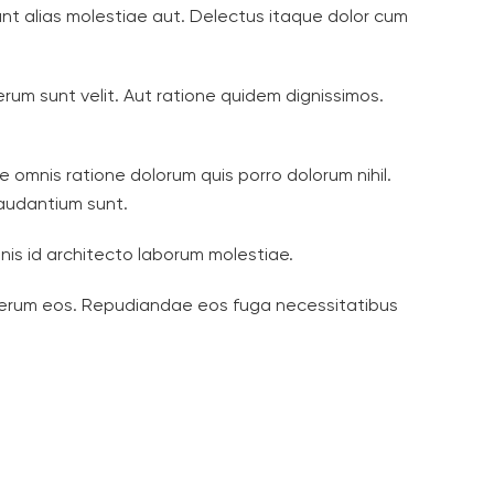
unt alias molestiae aut. Delectus itaque dolor cum
m sunt velit. Aut ratione quidem dignissimos.
e omnis ratione dolorum quis porro dolorum nihil.
laudantium sunt.
is id architecto laborum molestiae.
 rerum eos. Repudiandae eos fuga necessitatibus