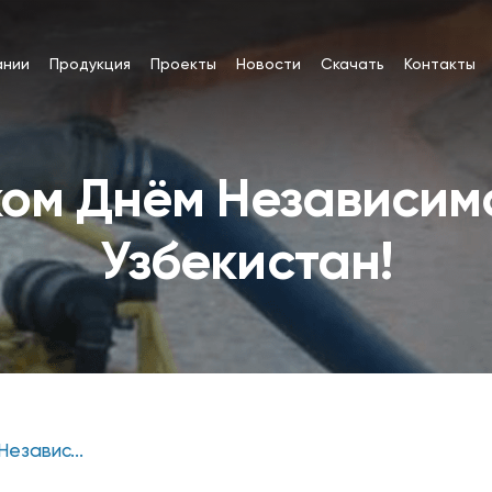
ании
Продукция
Проекты
Новости
Скачать
Контакты
ком Днём Независим
Узбекистан!
езавис...