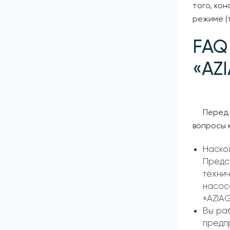
того, ко
режиме (т
FAQ
«AZ
Перед 
вопросы 
Наскол
Предс
технич
насос
«AZIAG
Вы ра
предп