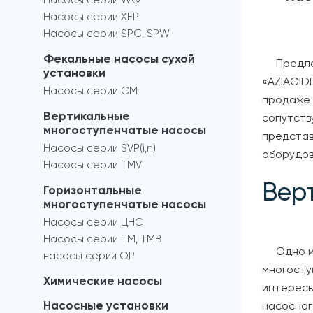
Насосы серии WQ
Насосы серии XFP
Насосы серии SPC, SPW
Фекальные насосы сухой
Предло
установки
«AZIAGID
Насосы серии СМ
продаже 
Вертикальные
сопутств
многоступенчатые насосы
представ
Насосы серии SVP(i,n)
оборудов
Насосы серии TMV
Вер
Горизонтальные
многоступенчатые насосы
Насосы серии ЦНС
Насосы серии TM, TMB
Одно и
насосы серии OP
многосту
Химические насосы
интересы
Насосные установки
насосног