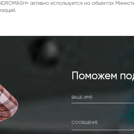
GIDROMASH» активно используется на объектах Минист
заций.
Поможем по