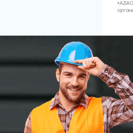
«AZIA
органи