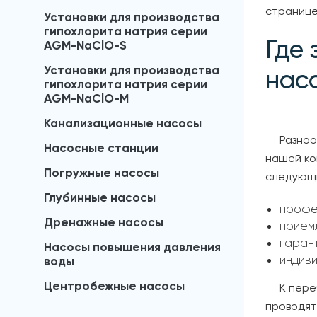
странице
Установки для производства
гипохлорита натрия серии
Где
AGM-NaClO-S
Установки для производства
нас
гипохлорита натрия серии
AGM-NaClO-M
Канализационные насосы
Разноо
Насосные станции
нашей ко
Погружные насосы
следующ
Глубинные насосы
профе
Дренажные насосы
прием
гаран
Насосы повышения давления
индив
воды
Центробежные насосы
К пер
проводят