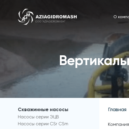
О комп
Вертикаль
Скважинные насосы
Главная
Насосы серии ЭЦВ
Насосы серии CSr CSm
Компания