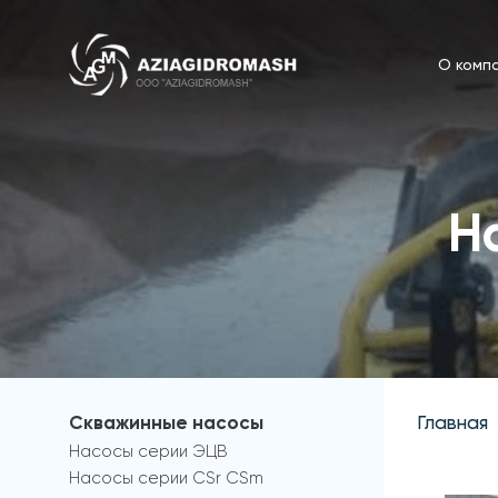
О комп
Н
Скважинные насосы
Главная
Насосы серии ЭЦВ
Насосы серии CSr CSm