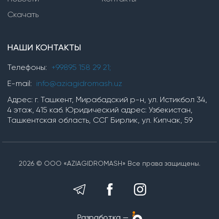
Насосы серии TMV
Скачать
Горизонтальные многоступенчатые насосы
НАШИ КОНТАКТЫ
Насосы серии ЦНС
Насосы серии TM, TMB
Телефоны:
+99895 158 29 21;
насосы серии OP
E-mail:
info@aziagidromash.uz
Адрес: г. Ташкент, Мирабадский р-н, ул. Истикбол 34,
4 этаж, 415 каб. Юридический адрес: Узбекистан,
Химические насосы
Ташкентская область, ССГ Бирлик, ул. Кипчак, 59
Насосные установки
2026 © ООО «AZIAGIDROMASH» Все права защищены.
Установки для производства гипохлорита
натрия серии AGM-NaClO-S
Установки для производства гипохлорита
натрия серии AGM-NaClO-M
Разработка —