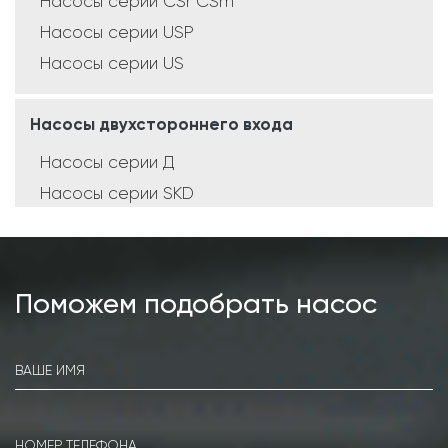
Насосы серии CSr CSm
Насосы серии USP
Насосы серии US
Насосы двухстороннего входа
Насосы серии Д
Насосы серии SKD
Насосы серии SCD
Насосы серии SMD
Поможем подобрать насос
Консольные насосы
Насосы серии К
Насосы серии КМ
Насосы серии IR
Насосы серии MG