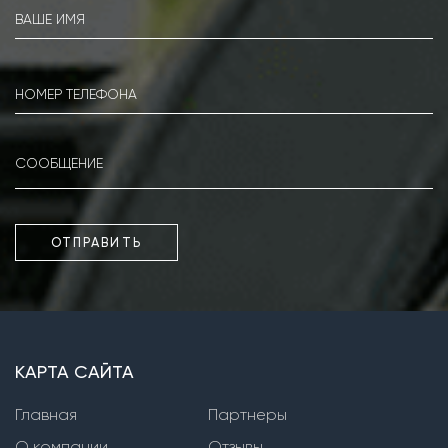
Насосы серии К
Насосы серии КМ
Насосы серии IR
Насосы серии MG
Насосы серии Kordis
Фекальные погружные насосы
Насосы серии PD
ОТПРАВИТЬ
Насосы серии WQ
Насосы серии XFP
Насосы серии SPC, SPW
КАРТА САЙТА
Фекальные насосы сухой установки
Главная
Партнеры
Насосы серии СМ
О компании
Отзывы