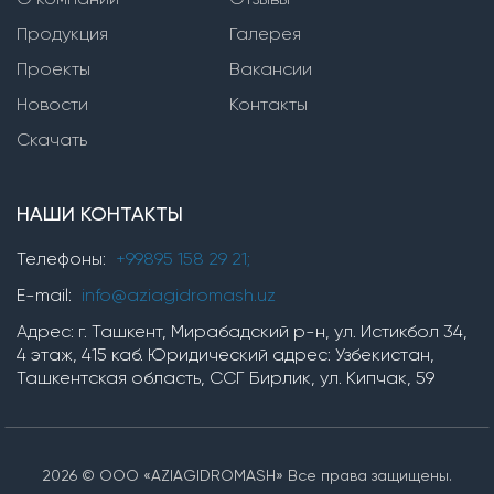
Продукция
Вертикальные многоступенчатые насосы
Галерея
Проекты
Вакансии
Насосы серии SVP(i,n)
Новости
Контакты
Насосы серии TMV
Скачать
Горизонтальные многоступенчатые насосы
НАШИ КОНТАКТЫ
Насосы серии ЦНС
Насосы серии TM, TMB
Телефоны:
+99895 158 29 21;
насосы серии OP
E-mail:
info@aziagidromash.uz
Адрес: г. Ташкент, Мирабадский р-н, ул. Истикбол 34,
4 этаж, 415 каб. Юридический адрес: Узбекистан,
Химические насосы
Ташкентская область, ССГ Бирлик, ул. Кипчак, 59
Насосные установки
2026 © ООО «AZIAGIDROMASH» Все права защищены.
Установки для производства гипохлорита