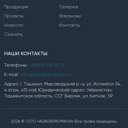
Продукция
Вертикальные многоступенчатые насосы
Галерея
Проекты
Вакансии
Насосы серии SVP(i,n)
Новости
Контакты
Насосы серии TMV
Скачать
Горизонтальные многоступенчатые насосы
НАШИ КОНТАКТЫ
Насосы серии ЦНС
Насосы серии TM, TMB
Телефоны:
+99895 158 29 21;
насосы серии OP
E-mail:
info@aziagidromash.uz
Адрес: г. Ташкент, Мирабадский р-н, ул. Истикбол 34,
4 этаж, 415 каб. Юридический адрес: Узбекистан,
Химические насосы
Ташкентская область, ССГ Бирлик, ул. Кипчак, 59
Насосные установки
2026 © ООО «AZIAGIDROMASH» Все права защищены.
Установки для производства гипохлорита