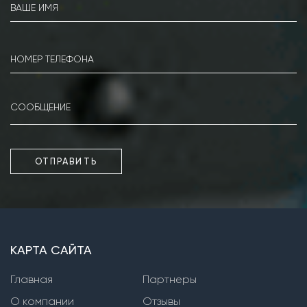
Насосы серии КМ
Насосы серии IR
Насосы серии MG
Насосы серии Kordis
Фекальные погружные насосы
Насосы серии PD
ОТПРАВИТЬ
Насосы серии WQ
Насосы серии XFP
Насосы серии SPC, SPW
КАРТА САЙТА
Фекальные насосы сухой установки
Главная
Партнеры
Насосы серии СМ
О компании
Отзывы