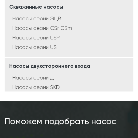
Скважинные насосы
Насосы серии ЭЦВ
Насосы серии CSr CSm
Насосы серии USP
Насосы серии US
Насосы двухстороннего входа
Насосы серии Д
Насосы серии SKD
Насосы серии SCD
Насосы серии SMD
Поможем подобрать насос
Консольные насосы
Насосы серии К