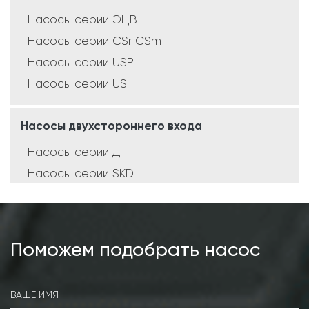
Насосы серии ЭЦВ
Насосы серии CSr CSm
Насосы серии USP
Насосы серии US
Насосы двухстороннего входа
Насосы серии Д
Насосы серии SKD
Насосы серии SCD
Насосы серии SMD
Поможем подобрать насос
Консольные насосы
Насосы серии К
Насосы серии КМ