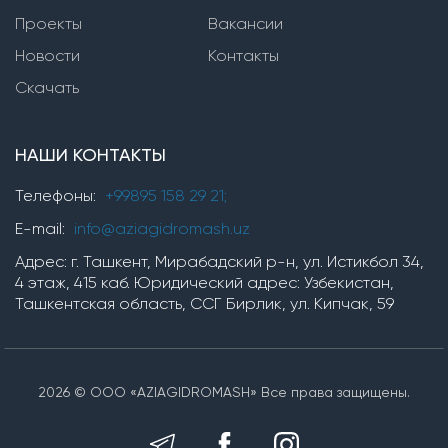
Проекты
Вакансии
Насосы серии SVP(i,n)
Новости
Контакты
Насосы серии TMV
Скачать
Горизонтальные многоступенчатые насосы
НАШИ КОНТАКТЫ
Насосы серии ЦНС
Насосы серии TM, TMB
Телефоны:
+99895 158 29 21;
насосы серии OP
E-mail:
info@aziagidromash.uz
Адрес: г. Ташкент, Мирабадский р-н, ул. Истикбол 34,
4 этаж, 415 каб. Юридический адрес: Узбекистан,
Химические насосы
Ташкентская область, ССГ Бирлик, ул. Кипчак, 59
Насосные установки
2026 © ООО «AZIAGIDROMASH» Все права защищены.
Установки для производства гипохлорита
натрия серии AGM-NaClO-S