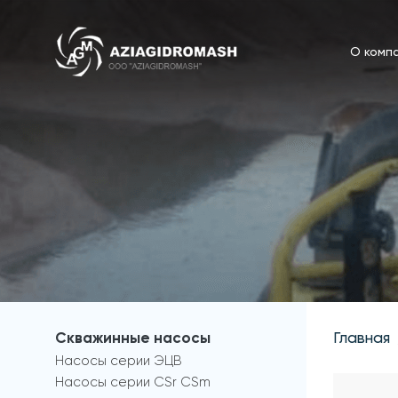
О комп
Скважинные насосы
Главная
Насосы серии ЭЦВ
Насосы серии CSr CSm