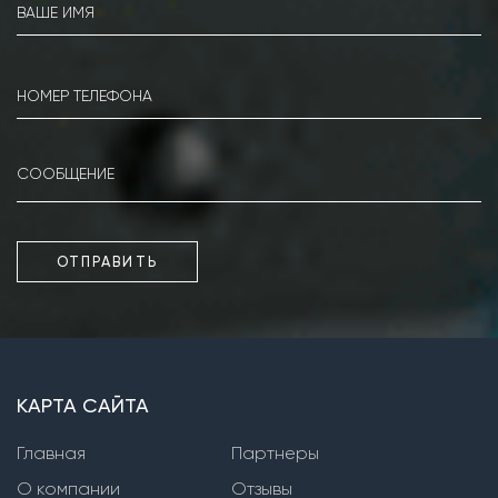
Насосы серии КМ
Насосы серии IR
Насосы серии MG
Насосы серии Kordis
Фекальные погружные насосы
Насосы серии PD
ОТПРАВИТЬ
Насосы серии WQ
Насосы серии XFP
Насосы серии SPC, SPW
КАРТА САЙТА
Фекальные насосы сухой установки
Главная
Партнеры
Насосы серии СМ
О компании
Отзывы