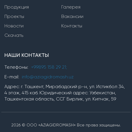
Продукция
Вертикальные многоступенчатые насосы
Галерея
Проекты
Вакансии
Насосы серии SVP(i,n)
Новости
Контакты
Насосы серии TMV
Скачать
Горизонтальные многоступенчатые насосы
НАШИ КОНТАКТЫ
Насосы серии ЦНС
Насосы серии TM, TMB
Телефоны:
+99895 158 29 21;
насосы серии OP
E-mail:
info@aziagidromash.uz
Адрес: г. Ташкент, Мирабадский р-н, ул. Истикбол 34,
4 этаж, 415 каб. Юридический адрес: Узбекистан,
Химические насосы
Ташкентская область, ССГ Бирлик, ул. Кипчак, 59
Насосные установки
2026 © ООО «AZIAGIDROMASH» Все права защищены.
Установки для производства гипохлорита