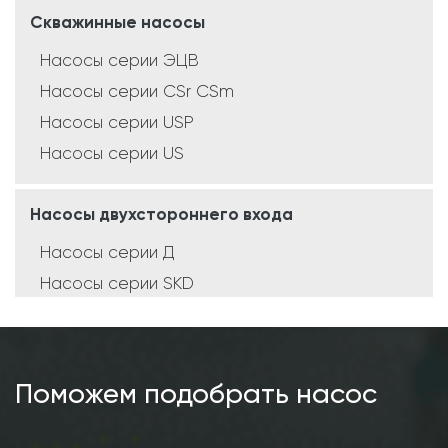
Скважинные насосы
Насосы серии ЭЦВ
Насосы серии CSr CSm
Насосы серии USP
Насосы серии US
Насосы двухстороннего входа
Насосы серии Д
Насосы серии SKD
Насосы серии SCD
Насосы серии SMD
Поможем подобрать насос
Консольные насосы
Насосы серии К