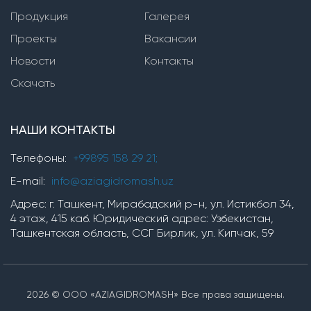
Продукция
Вертикальные многоступенчатые насосы
Галерея
Проекты
Вакансии
Насосы серии SVP(i,n)
Новости
Контакты
Насосы серии TMV
Скачать
Горизонтальные многоступенчатые насосы
НАШИ КОНТАКТЫ
Насосы серии ЦНС
Насосы серии TM, TMB
Телефоны:
+99895 158 29 21;
насосы серии OP
E-mail:
info@aziagidromash.uz
Адрес: г. Ташкент, Мирабадский р-н, ул. Истикбол 34,
4 этаж, 415 каб. Юридический адрес: Узбекистан,
Химические насосы
Ташкентская область, ССГ Бирлик, ул. Кипчак, 59
Насосные установки
2026 © ООО «AZIAGIDROMASH» Все права защищены.
Установки для производства гипохлорита