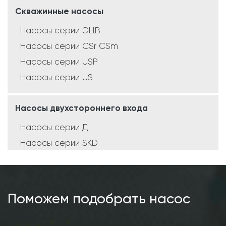
Скважинные насосы
Насосы серии ЭЦВ
Насосы серии CSr CSm
Насосы серии USP
Насосы серии US
Насосы двухстороннего входа
Насосы серии Д
Насосы серии SKD
Насосы серии SCD
Насосы серии SMD
Поможем подобрать насос
Консольные насосы
Насосы серии К