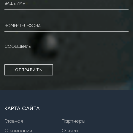
Насосы серии КМ
Насосы серии IR
Насосы серии MG
Насосы серии Kordis
Фекальные погружные насосы
Насосы серии PD
ОТПРАВИТЬ
Насосы серии WQ
Насосы серии XFP
Насосы серии SPC, SPW
КАРТА САЙТА
Фекальные насосы сухой установки
Главная
Партнеры
Насосы серии СМ
О компании
Отзывы