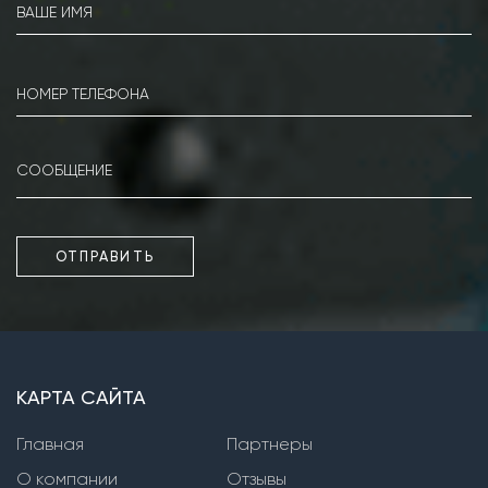
Насосы серии КМ
Насосы серии IR
Насосы серии MG
Насосы серии Kordis
Фекальные погружные насосы
Насосы серии PD
ОТПРАВИТЬ
Насосы серии WQ
Насосы серии XFP
Насосы серии SPC, SPW
КАРТА САЙТА
Фекальные насосы сухой установки
Главная
Партнеры
Насосы серии СМ
О компании
Отзывы