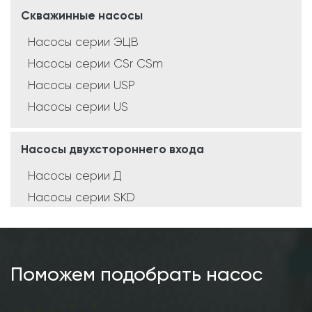
Скважинные насосы
Насосы серии ЭЦВ
Насосы серии CSr CSm
Насосы серии USP
Насосы серии US
Насосы двухстороннего входа
Насосы серии Д
Насосы серии SKD
Насосы серии SCD
Насосы серии SMD
Поможем подобрать насос
Консольные насосы
Насосы серии К