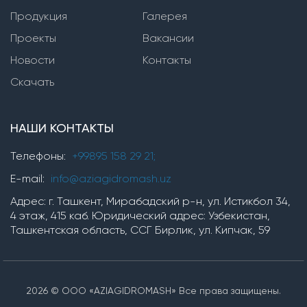
Продукция
Вертикальные многоступенчатые насосы
Галерея
Проекты
Вакансии
Насосы серии SVP(i,n)
Новости
Контакты
Насосы серии TMV
Скачать
Горизонтальные многоступенчатые насосы
НАШИ КОНТАКТЫ
Насосы серии ЦНС
Насосы серии TM, TMB
Телефоны:
+99895 158 29 21;
насосы серии OP
E-mail:
info@aziagidromash.uz
Адрес: г. Ташкент, Мирабадский р-н, ул. Истикбол 34,
4 этаж, 415 каб. Юридический адрес: Узбекистан,
Химические насосы
Ташкентская область, ССГ Бирлик, ул. Кипчак, 59
Насосные установки
2026 © ООО «AZIAGIDROMASH» Все права защищены.
Установки для производства гипохлорита