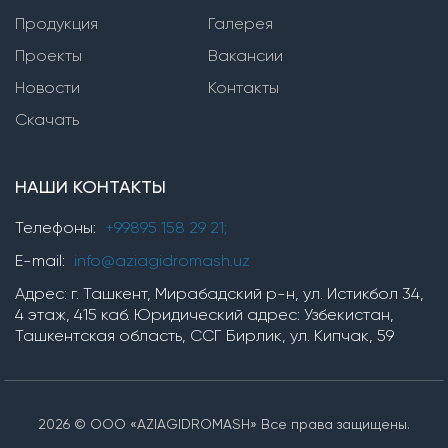
Продукция
Вертикальные многоступенчатые насосы
Галерея
Проекты
Вакансии
Насосы серии SVP(i,n)
Новости
Контакты
Насосы серии TMV
Скачать
Горизонтальные многоступенчатые насосы
НАШИ КОНТАКТЫ
Насосы серии ЦНС
Насосы серии TM, TMB
Телефоны:
+99895 158 29 21;
насосы серии OP
E-mail:
info@aziagidromash.uz
Адрес: г. Ташкент, Мирабадский р-н, ул. Истикбол 34,
4 этаж, 415 каб. Юридический адрес: Узбекистан,
Химические насосы
Ташкентская область, ССГ Бирлик, ул. Кипчак, 59
Насосные установки
2026 © ООО «AZIAGIDROMASH» Все права защищены.
Установки для производства гипохлорита