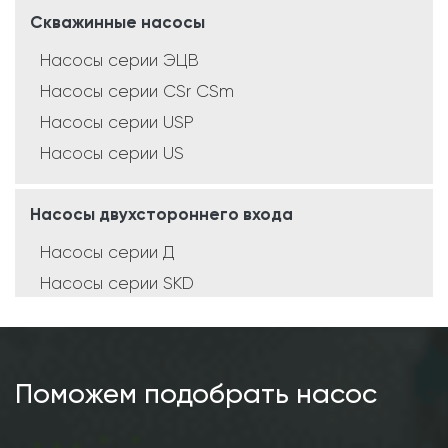
Скважинные насосы
Насосы серии ЭЦВ
Насосы серии CSr CSm
Насосы серии USP
Насосы серии US
Насосы двухстороннего входа
Насосы серии Д
Насосы серии SKD
Насосы серии SCD
Насосы серии SMD
Поможем подобрать насос
Консольные насосы
Насосы серии К